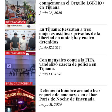
conmemoran el Orgullo LGBTIQ+
en Tijuana
junio 28, 2026
DESTACADOS
En Tijuana: Rescatan a tres
mujeres asiáticas privadas de la
libertad en motel; hay cuatro
detenidos
junio 17, 2026
DESTACADOS
Con mensajes contra la FIFA,
vandalizó caseta de policía en
Tijuana.
junio 13, 2026
BAJA CALIFORNIA
Detienen a hombre armado tras
reporte de amenazas en el bar
París de Noche de Ensenada
mayo 31, 2026