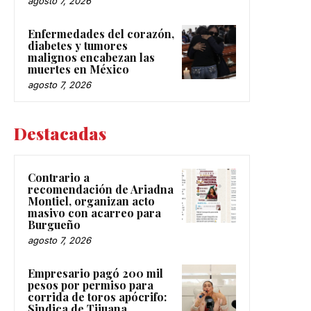
agosto 7, 2026
Enfermedades del corazón,
diabetes y tumores
malignos encabezan las
muertes en México
agosto 7, 2026
Destacadas
Contrario a
recomendación de Ariadna
Montiel, organizan acto
masivo con acarreo para
Burgueño
agosto 7, 2026
Empresario pagó 200 mil
pesos por permiso para
corrida de toros apócrifo:
Sindica de Tijuana