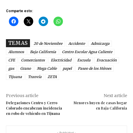
Comparte esto:
TEMAS
20 de Noviembre
Accidente
Admicarga
Alumnos
Baja California
Centro Escolar Agua Caliente
CFE
Comerciantes
Electricidad
Escuela
Evacuación
gas
Grano
Mega Cable
papel
Paseo de los Héroes
Tijuana
Tranvía
ZETA
Previous article
Next article
Delegaciones Centro y Cerro
Menores huyen de casas hogar
Colorado encabezan incidencia
en Baja California
en robo de vehículo en Tijuana
- Publicidad -