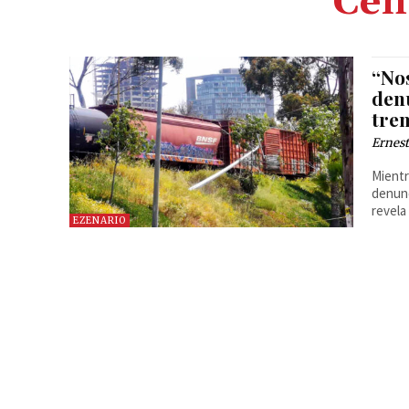
Cen
“No
den
tre
Ernest
Mientr
denunc
revela
EZENARIO