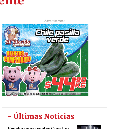
ente
- Advertisement -
- Últimas Noticias
Pancho quiso rentar Cine Lux