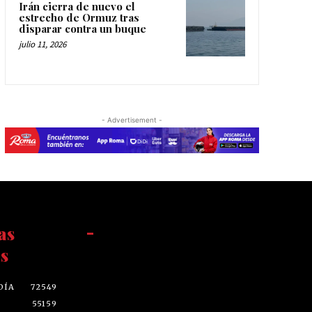
Irán cierra de nuevo el
estrecho de Ormuz tras
disparar contra un buque
julio 11, 2026
- Advertisement -
as
-
s
DÍA
72549
55159