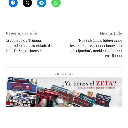
Previous article
Next article
Arzobispo de Tijuana,
“Nos salvamos, hubiéramos
“consciente de su estado de
desaparecido; denunciamos con
salud”: Arquidiócesis
anticipación”, accidente de tren
en Tijuana
- Publicidad -