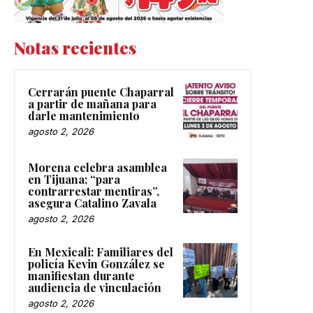
Notas recientes
Cerrarán puente Chaparral
a partir de mañana para
darle mantenimiento
agosto 2, 2026
Morena celebra asamblea
en Tijuana; “para
contrarrestar mentiras”,
asegura Catalino Zavala
agosto 2, 2026
En Mexicali: Familiares del
policía Kevin González se
manifiestan durante
audiencia de vinculación
agosto 2, 2026