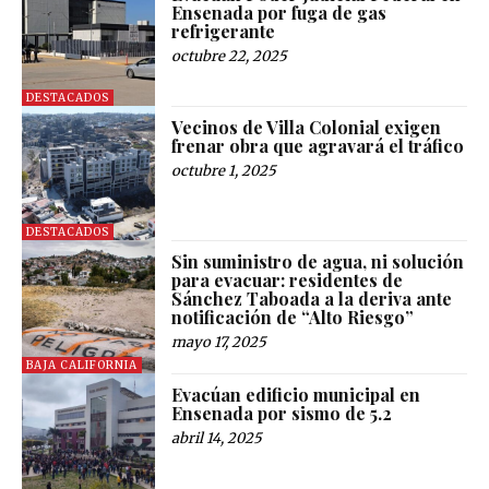
Ensenada por fuga de gas
refrigerante
octubre 22, 2025
DESTACADOS
Vecinos de Villa Colonial exigen
frenar obra que agravará el tráfico
octubre 1, 2025
DESTACADOS
Sin suministro de agua, ni solución
para evacuar: residentes de
Sánchez Taboada a la deriva ante
notificación de “Alto Riesgo”
mayo 17, 2025
BAJA CALIFORNIA
Evacúan edificio municipal en
Ensenada por sismo de 5.2
abril 14, 2025