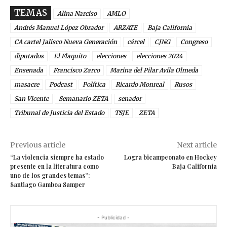
TEMAS
Alina Narciso
AMLO
Andrés Manuel López Obrador
ARZATE
Baja California
CA cartel Jalisco Nueva Generación
cárcel
CJNG
Congreso
diputados
El Flaquito
elecciones
elecciones 2024
Ensenada
Francisco Zarco
Marina del Pilar Avila Olmeda
masacre
Podcast
Política
Ricardo Monreal
Rusos
San Vicente
Semanario ZETA
senador
Tribunal de Justicia del Estado
TSJE
ZETA
Previous article
Next article
“La violencia siempre ha estado
Logra bicampeonato en Hockey
presente en la literatura como
Baja California
uno de los grandes temas”:
Santiago Gamboa Samper
- Publicidad -