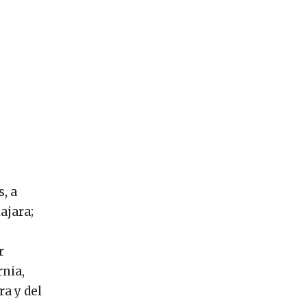
s, a
ajara;
r
rnia,
ra y del