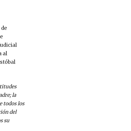
 de
de
udicial
 al
istóbal
titudes
dre; la
e todos los
ión del
s su