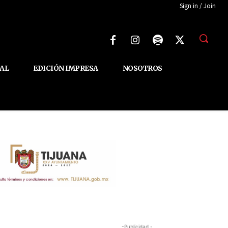
Sign in / Join
AL
EDICIÓN IMPRESA
NOSOTROS
-Publicidad -