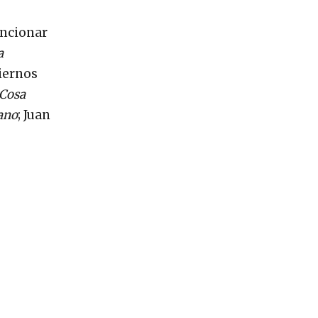
encionar
a
biernos
Cosa
ano
; Juan