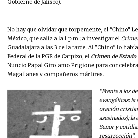
Gobierno de Jalisco).
No hay que olvidar que torpemente, el “Chino” Leó
México, que salía a la 1 p.m.; a investigar el
Crimen
Guadalajara a las 3 de la tarde. Al “Chino” lo hab
Federal de la PGR de Carpizo, el
Crimen de Estado
Nuncio Papal Girolamo Prigione para concelebrar 
Magallanes y compañeros mártires.
“Frente a los d
evangélicas: la 
oración cristian
asesinados); la
Señor y cotidi
resurrección”.