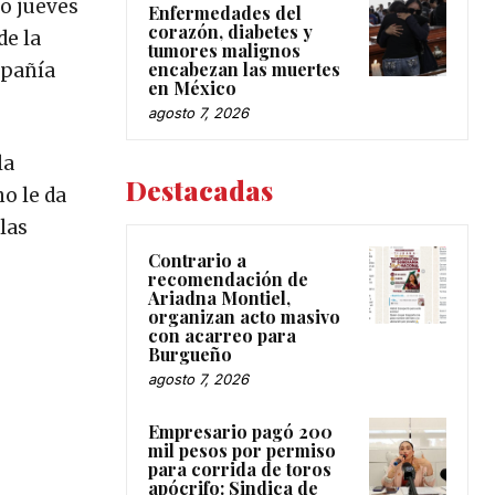
o jueves
Enfermedades del
corazón, diabetes y
de la
tumores malignos
encabezan las muertes
mpañía
en México
agosto 7, 2026
la
Destacadas
no le da
las
Contrario a
recomendación de
Ariadna Montiel,
organizan acto masivo
con acarreo para
Burgueño
agosto 7, 2026
Empresario pagó 200
mil pesos por permiso
para corrida de toros
apócrifo: Sindica de