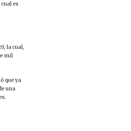
 cual es
, la cual,
de mil
mó que ya
de una
es.