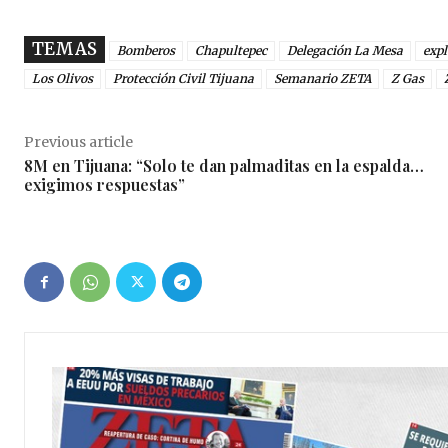
TEMAS
Bomberos
Chapultepec
Delegación La Mesa
expl
Los Olivos
Protección Civil Tijuana
Semanario ZETA
Z Gas
Previous article
8M en Tijuana: “Solo te dan palmaditas en la espalda…
exigimos respuestas”