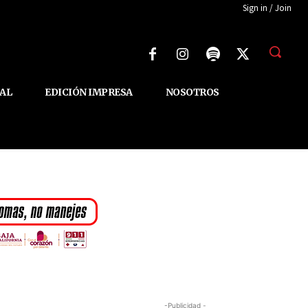
Sign in / Join
AL
EDICIÓN IMPRESA
NOSOTROS
-Publicidad -