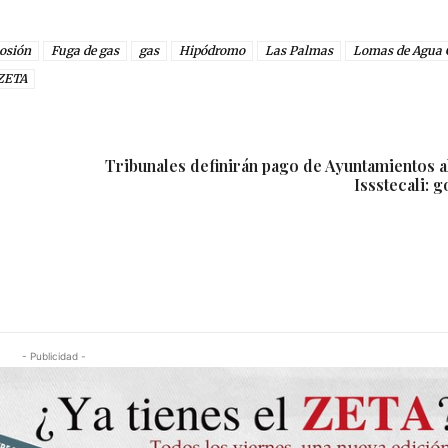
osión
Fuga de gas
gas
Hipódromo
Las Palmas
Lomas de Agua 
ZETA
Tribunales definirán pago de Ayuntamientos al
Issstecali: 
- Publicidad -