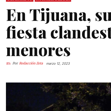
En Tijuana, s
fiesta clandes
menores
Por
Redacción Zeta
marzo 12, 2023