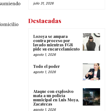
onsumiendo
julio 31, 2026
Destacadas
domicilio
Lozoya se ampara
contra proceso por
lavado mientras FGR
pide su encarcelamiento
agosto 1, 2026
Todo el poder
agosto 1, 2026
Ataque con explosivo
mata a un policía
municipal en Luis Moya,
Zacatecas
agosto 1, 2026