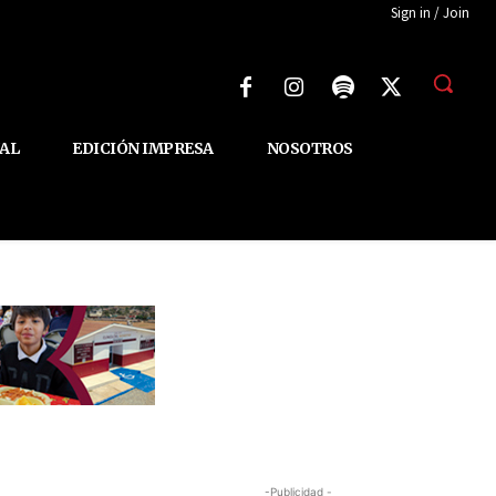
Sign in / Join
AL
EDICIÓN IMPRESA
NOSOTROS
-Publicidad -