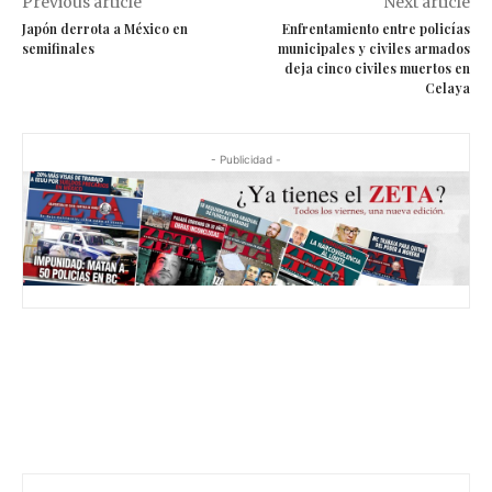
Previous article
Next article
Japón derrota a México en
Enfrentamiento entre policías
semifinales
municipales y civiles armados
deja cinco civiles muertos en
Celaya
- Publicidad -