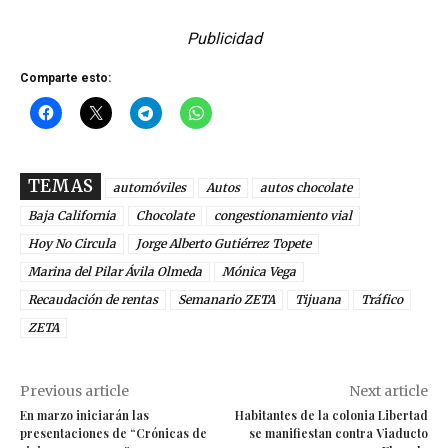
Publicidad
Comparte esto:
TEMAS
automóviles
Autos
autos chocolate
Baja California
Chocolate
congestionamiento vial
Hoy No Circula
Jorge Alberto Gutiérrez Topete
Marina del Pilar Ávila Olmeda
Mónica Vega
Recaudación de rentas
Semanario ZETA
Tijuana
Tráfico
ZETA
Previous article
Next article
En marzo iniciarán las
Habitantes de la colonia Libertad
presentaciones de “Crónicas de
se manifiestan contra Viaducto