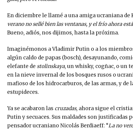
En diciembre le llamé a una amiga ucraniana de Ki
verano no sellé bien las ventanas, y el frío ahora es
Bueno, adiós, nos dijimos, hasta la próxima.
Imaginémonos a Vladimir Putin o a los miembros
algún caldo de papas (bosch), desayunando, comi
elefante de
stolinskaya
, un whisky, cogñac, o un t
en la nieve invernal de los bosques rusos o ucran
mafioso de los hidrocarburos, de las armas, y de
estupideces.
Ya se acabaron las
cruzadas
, ahora sigue el crist
Putin y secuaces. Sus maldades son justificadas po
pensador ucraniano Nicolás Berdiaeff: “
La no verd