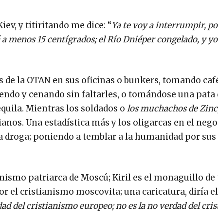
ev, y titiritando me dice: “
Ya te voy a interrumpir, p
tá a menos 15 centígrados; el Río Dniéper congelado, y y
 de la OTAN en sus oficinas o bunkers, tomando caf
endo y cenando sin faltarles, o tomándose una pata
equila. Mientras los soldados o
los muchachos de Zinc
ianos. Una estadística más y los oligarcas en el nego
 la droga; poniendo a temblar a la humanidad por sus
ianismo patriarca de Moscú; Kiril es el monaguillo de
r el cristianismo moscovita; una caricatura, diría el
ad del cristianismo europeo; no es la no verdad del cris