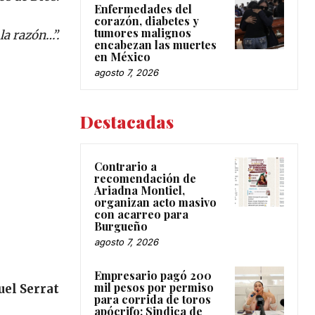
Enfermedades del
corazón, diabetes y
tumores malignos
la razón…”.
encabezan las muertes
en México
agosto 7, 2026
Destacadas
Contrario a
recomendación de
Ariadna Montiel,
organizan acto masivo
con acarreo para
Burgueño
agosto 7, 2026
Empresario pagó 200
mil pesos por permiso
el Serrat
para corrida de toros
apócrifo: Sindica de