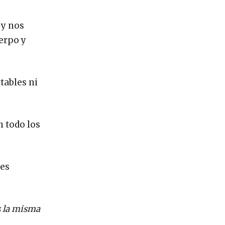
 y nos
erpo y
tables ni
n todo los
les
 la misma