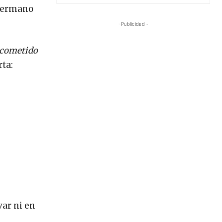
 hermano
-Publicidad -
 cometido
rta:
ar ni en