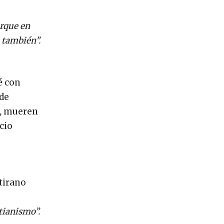
orque en
o también”.
é con
 de
,
mueren
cio
 tirano
tianismo”.