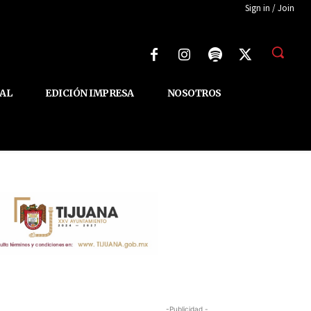
Sign in / Join
AL
EDICIÓN IMPRESA
NOSOTROS
-Publicidad -