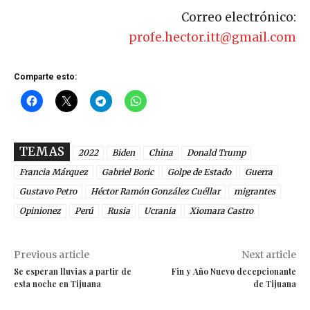
Correo electrónico:
profe.hector.itt@gmail.com
Comparte esto:
TEMAS
2022
Biden
China
Donald Trump
Francia Márquez
Gabriel Boric
Golpe de Estado
Guerra
Gustavo Petro
Héctor Ramón González Cuéllar
migrantes
Opinionez
Perú
Rusia
Ucrania
Xiomara Castro
Previous article
Next article
Se esperan lluvias a partir de
Fin y Año Nuevo decepcionante
esta noche en Tijuana
de Tijuana