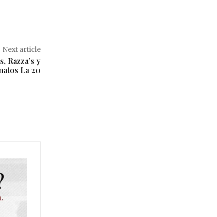
Next article
s, Razza’s y
matos La 20