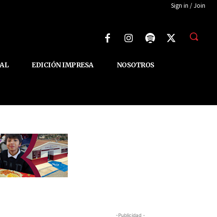
Sign in / Join
AL
EDICIÓN IMPRESA
NOSOTROS
-Publicidad -