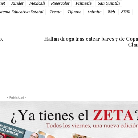
net
Kinder
Mexicali
Preescolar
Primaria
San Quintín
stema Educativo Estatal
Tecate
Tijuana
trámite
Web
ZETA
o,
Hallan droga tras catear bares 7 de Copa
Cla
- Publicidad -