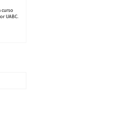
n curso
por UABC.