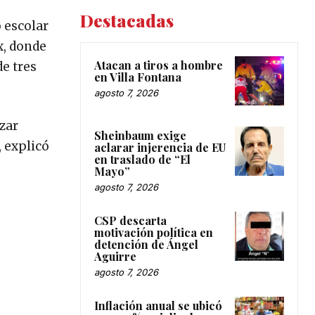
Destacadas
 escolar
x, donde
Atacan a tiros a hombre
de tres
en Villa Fontana
agosto 7, 2026
izar
Sheinbaum exige
, explicó
aclarar injerencia de EU
en traslado de “El
Mayo”
agosto 7, 2026
CSP descarta
motivación política en
detención de Ángel
Aguirre
agosto 7, 2026
Inflación anual se ubicó