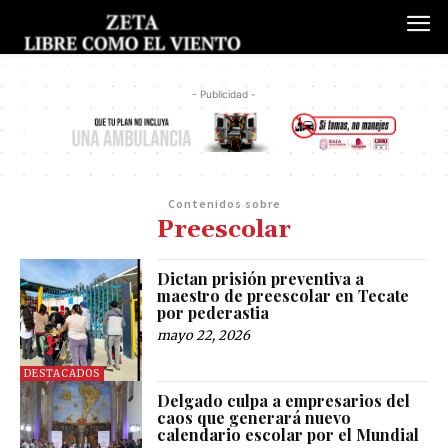
- Publicidad -
Contenidos sobre
Preescolar
Dictan prisión preventiva a
maestro de preescolar en Tecate
por pederastia
mayo 22, 2026
DESTACADOS
Delgado culpa a empresarios del
caos que generará nuevo
calendario escolar por el Mundial