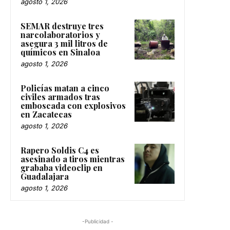
agosto 1, 2026
SEMAR destruye tres
narcolaboratorios y
asegura 3 mil litros de
químicos en Sinaloa
agosto 1, 2026
Policías matan a cinco
civiles armados tras
emboscada con explosivos
en Zacatecas
agosto 1, 2026
Rapero Soldis C4 es
asesinado a tiros mientras
grababa videoclip en
Guadalajara
agosto 1, 2026
-Publicidad -