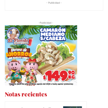
- Publicidad -
-Publicidad -
Notas recientes