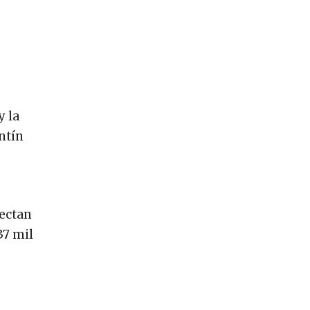
y la
ntín
yectan
37 mil