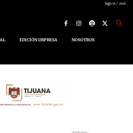
Sign in / Join
AL
EDICIÓN IMPRESA
NOSOTROS
-Publicidad -