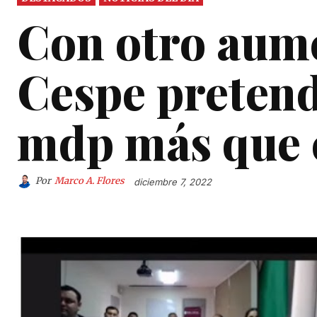
Con otro aumen
Cespe pretend
mdp más que 
Por
Marco A. Flores
diciembre 7, 2022