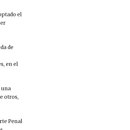
optado el
ber
eda de
s, en el
, una
e otros,
orte Penal
as