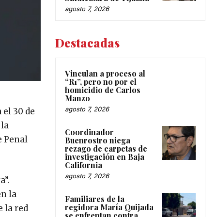
agosto 7, 2026
Destacadas
Vinculan a proceso al
“R1”, pero no por el
homicidio de Carlos
Manzo
agosto 7, 2026
 el 30 de
 la
Coordinador
e Penal
Buenrostro niega
rezago de carpetas de
investigación en Baja
California
agosto 7, 2026
a”.
en la
Familiares de la
regidora María Quijada
 la red
se enfrentan contra