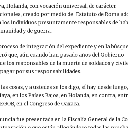
a, Holanda, con vocación universal, de carácter
cionales, creado por medio del Estatuto de Roma ad
 a los individuos presuntamente responsables de ha
umanidad y de guerra.
 proceso de integración del expediente y en la búsqu
deró que, aún cuando han pasado años del Gobierno
 los responsables de la muerte de soldados y civile
 pagar por sus responsabilidades.
as cosas, y a ustedes se los digo, sí hay, desde luego
ya, en los Países Bajos, en Holanda, en contra, entr
a SEGOB, en el Congreso de Oaxaca.
enuncia fue presentada en la Fiscalía General de la C
ntegración o que están allegándose todas las prueb