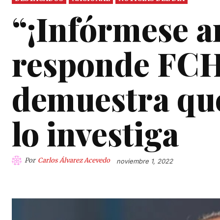
“¡Infórmese an
responde FCH
demuestra que
lo investiga
Por
Carlos Álvarez Acevedo
noviembre 1, 2022