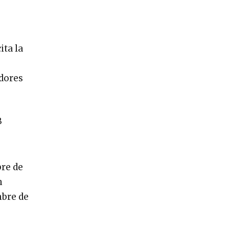
ita la
adores
B
bre de
n
mbre de