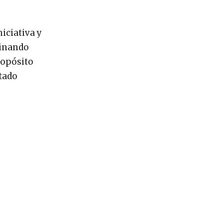
iciativa y
minando
ropósito
itado