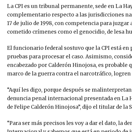
La CPI es un tribunal permanente, sede en La Hay
complementario respecto a las jurisdicciones na
17 de julio de 1998, con competencia para juzgar
cometido crímenes como el genocidio, de lesa h
El funcionario federal sostuvo que la CPI está en
pruebas para procesar el caso. Asimismo, consi
encabezado por Calderón Hinojosa, es probable que
marco de la guerra contra el narcotráfico, logren
“Aquí les digo, porque después se malinterpretan l
denuncia penal internacional presentada en La Ha
de Felipe Calderón Hinojosa”, dijo el titular de l
“Para ser más precisos les voy a dar el dato, la d
Internacional y sabemos que está en periodo de i