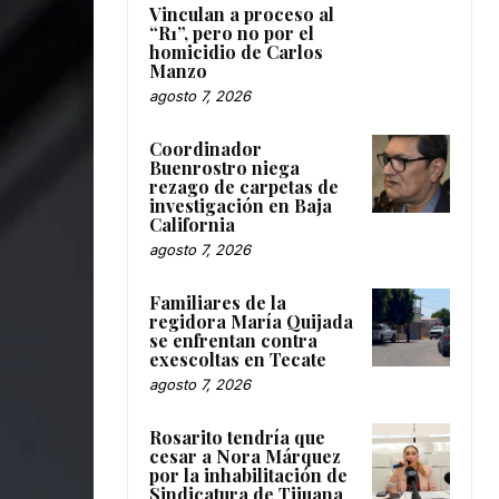
Vinculan a proceso al
“R1”, pero no por el
homicidio de Carlos
Manzo
agosto 7, 2026
Coordinador
Buenrostro niega
rezago de carpetas de
investigación en Baja
California
agosto 7, 2026
Familiares de la
regidora María Quijada
se enfrentan contra
exescoltas en Tecate
agosto 7, 2026
Rosarito tendría que
cesar a Nora Márquez
por la inhabilitación de
Sindicatura de Tijuana