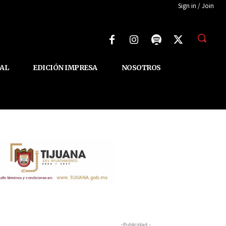
Sign in / Join
AL
EDICIÓN IMPRESA
NOSOTROS
-Publicidad -