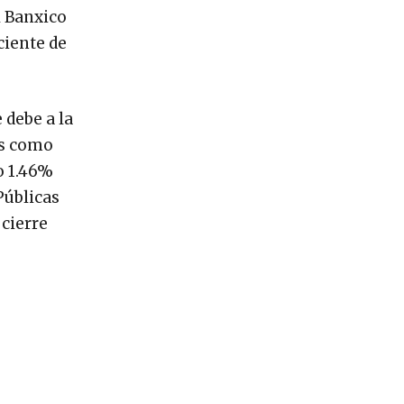
l Banxico
ciente de
 debe a la
és como
o 1.46%
Públicas
 cierre