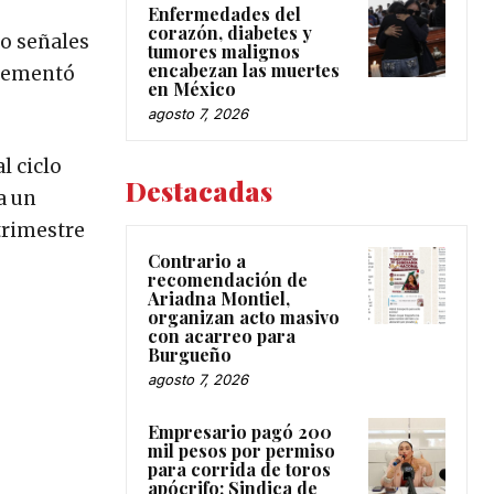
Enfermedades del
corazón, diabetes y
do señales
tumores malignos
encabezan las muertes
ncrementó
en México
agosto 7, 2026
l ciclo
Destacadas
a un
 trimestre
Contrario a
recomendación de
Ariadna Montiel,
organizan acto masivo
con acarreo para
Burgueño
agosto 7, 2026
Empresario pagó 200
mil pesos por permiso
para corrida de toros
apócrifo: Sindica de