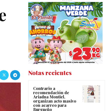
e
Notas recientes
Contrario a
recomendación de
Ariadna Montiel,
organizan acto masivo
con acarreo para
Burgueño