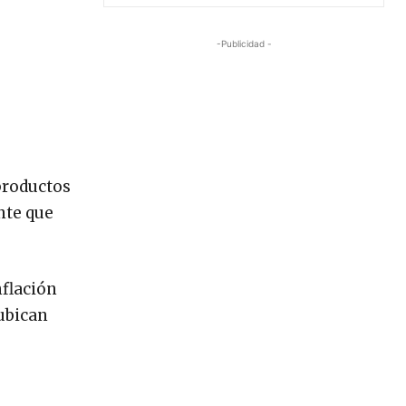
-Publicidad -
 productos
nte que
nflación
 ubican