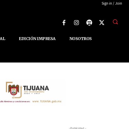
Sign in / Join
AL
EDICIÓN IMPRESA
NOSOTROS
-Publicidad -