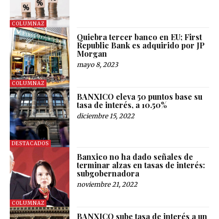
COLUMNAZ
Quiebra tercer banco en EU; First
Republic Bank es adquirido por JP
Morgan
mayo 8, 2023
COLUMNAZ
BANXICO eleva 50 puntos base su
tasa de interés, a 10.50%
diciembre 15, 2022
DESTACADOS
Banxico no ha dado señales de
terminar alzas en tasas de interés:
subgobernadora
noviembre 21, 2022
COLUMNAZ
BANXICO sube tasa de interés a un