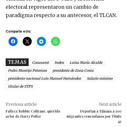
electoral representaron un cambio de
paradigma respecto a su antecesor, el TLCAN.
Comparte esto:
TEMAS
Conasami
Index
Luisa María Alcalde
Pedro Montijo Peterson
presidente de Zona Costa
presidente nacional Luis Manuel Hernández
Salario mínimo
titular de STPS
Previous article
Next article
Fallece Robbie Coltrane, querido
Deportan a Tijuana a 100
actor de Harry Potter
migrantes venezolanos por Título
42