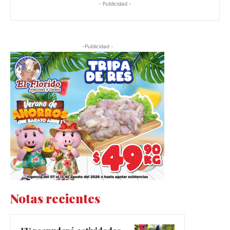
- Publicidad -
-Publicidad -
Notas recientes