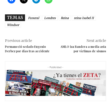
TEMAS
Funeral
Londres
Reina
reina Isabel II
Windsor
Previous article
Next article
Permaneció sedado Eugenio
AMLO iza Bandera a media asta
Derbez por días tras accidente
por víctimas de sismos
- Publicidad -