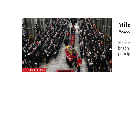
Mile
Redac
El fér
britán
prínci
DESTACADOS