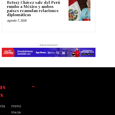
Betssy Chávez sale del Perú
rumbo a México y ambos
países reanudan relaciones
diplomáticas
agosto 7, 2026
- Advertisement -
as
-
s
DÍA
73092
55626