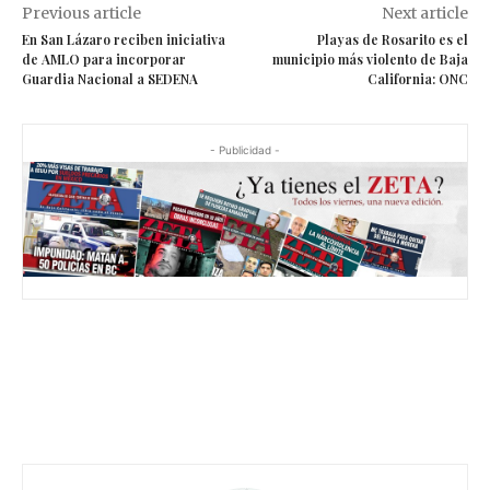
Previous article
Next article
En San Lázaro reciben iniciativa
Playas de Rosarito es el
de AMLO para incorporar
municipio más violento de Baja
Guardia Nacional a SEDENA
California: ONC
- Publicidad -