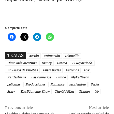
Comparte esto:
TEMAS
Acción
animación
D’Amellio
Dime Más Mentiras
Disney
Drama
El Repatriado.
En Busca de Pruebas
Entre Bodas
Estrenos
Fox
Kardashians
Latioamerica
Limbo
Myke Tyson
películas
Producciones
Romance
septiembre
Series
Star+
The D’Amellio Show
The Old Man
Traidor
Yo
Previous article
Next article
El poblano Alejandro Armenta, de
Revelan estado de salud de