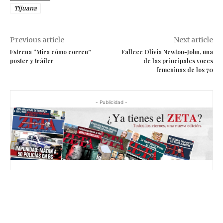
Tijuana
Previous article
Next article
Estrena “Mira cómo corren”
Fallece Olivia Newton-John, una
poster y tráiler
de las principales voces
femeninas de los 70
- Publicidad -