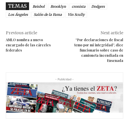
TEMAS
Beisbol
Brooklyn
cronista
Dodgers
Los Ángeles
Salón de la Fama
Vin Scully
Previous article
Next article
AMLO nombra a nuevo
“Por declaraciones de fiscal
encargado de las cárceles
temo por mi integridad”, dice
federales
funcionario sobre caso de
camioneta incendiada en
Ensenada
- Publicidad -