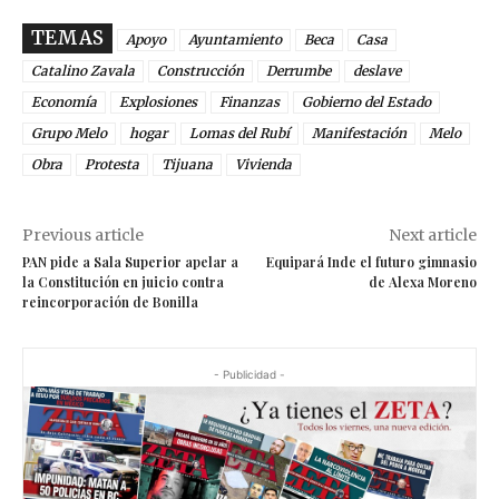
TEMAS
Apoyo
Ayuntamiento
Beca
Casa
Catalino Zavala
Construcción
Derrumbe
deslave
Economía
Explosiones
Finanzas
Gobierno del Estado
Grupo Melo
hogar
Lomas del Rubí
Manifestación
Melo
Obra
Protesta
Tijuana
Vivienda
Previous article
Next article
PAN pide a Sala Superior apelar a
Equipará Inde el futuro gimnasio
la Constitución en juicio contra
de Alexa Moreno
reincorporación de Bonilla
- Publicidad -