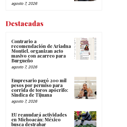
agosto 7, 2026
Destacadas
Contrario a
recomendación de Ariadna
Montiel, organizan acto
masivo con acarreo para
Burgueño
agosto 7, 2026
Empresario pagó 200 mil
pesos por permiso para
corrida de toros apócrifo:
Sindica de Tijuana
agosto 7, 2026
EU reanudará actividades
en Michoacán; México
busca destrabar