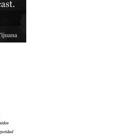
nidos
guridad