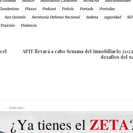
la Olmeda
México
Montserrat Caballero
MORENA
narcomenudeo
landestino
Plazas
Podcast
Policía
Portada
Portadas
San Quintín
Secretaría Defensa Nacional
Sedena
seguridad
SE
Traición
Violencia
rcel
APIT llevará a cabo Semana del Inmobiliario 2022
desafíos del s
- Publicidad -