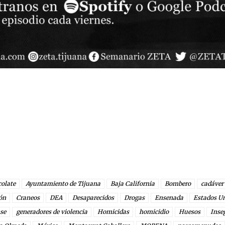
colate
Ayuntamiento de Tijuana
Baja California
Bombero
cadáver
ón
Craneos
DEA
Desaparecidos
Drogas
Ensenada
Estados U
se
generadores de violencia
Homicidas
homicidio
Huesos
Inse