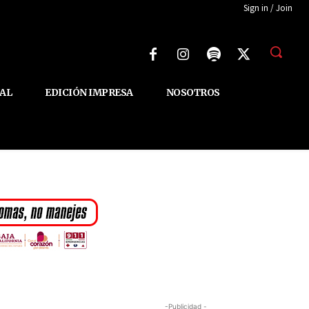
Sign in / Join
AL
EDICIÓN IMPRESA
NOSOTROS
-Publicidad -