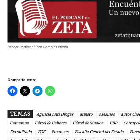
Banner Podcast Libre Como El Viento
Comparte esto:
TEMAS
Agencia Anti Drogas
arresto
Asesinos
autos cho
Camarena
Cártel de Caborca
Cártel de Sinaloa
CBP
Corrupci
Extraditado
FGE
Finanzas
Fiscalía General del Estado
Foren