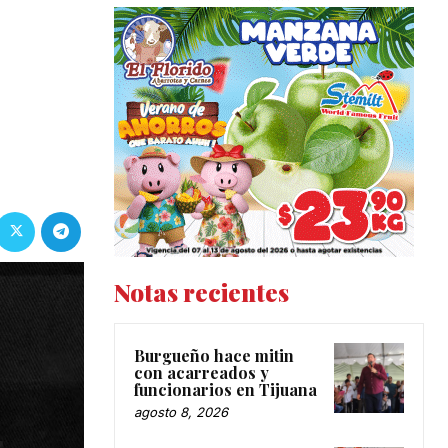
Notas recientes
Burgueño hace mitin
con acarreados y
funcionarios en Tijuana
agosto 8, 2026