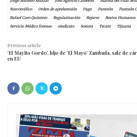
Jorge Antonio Salazar
José Agustín Calderón
Marina del Pilar Ávi
Narcotráfico
Orden de aprehensión
Pago
Panteón
Panteón C
Rafael Caro Quintero
Regularización
Repuve
Restos Humanos
Servicio Médico forense
sindicato
Sonora
Tecate
Tijuana
Previous article
‘El Mayito Gordo’, hijo de ‘El Mayo’ Zambada, sale de cá
en EU