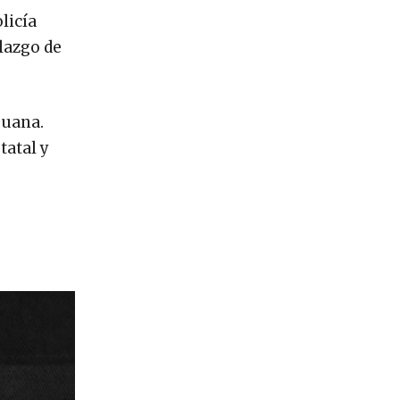
licía
llazgo de
juana.
tatal y