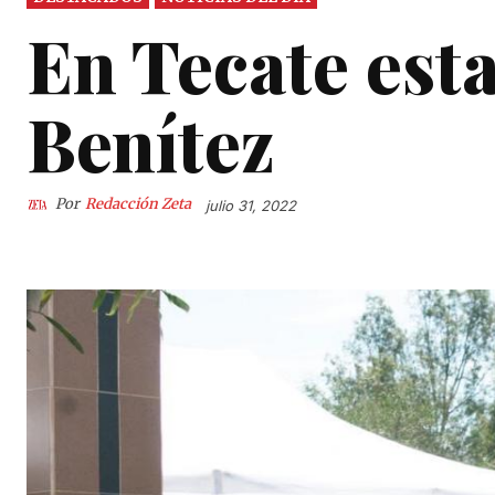
En Tecate est
Benítez
Por
Redacción Zeta
julio 31, 2022