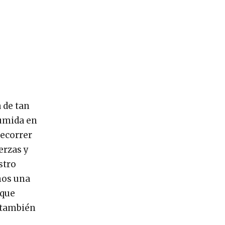
 de tan
sumida en
recorrer
erzas y
stro
nos una
 que
o también