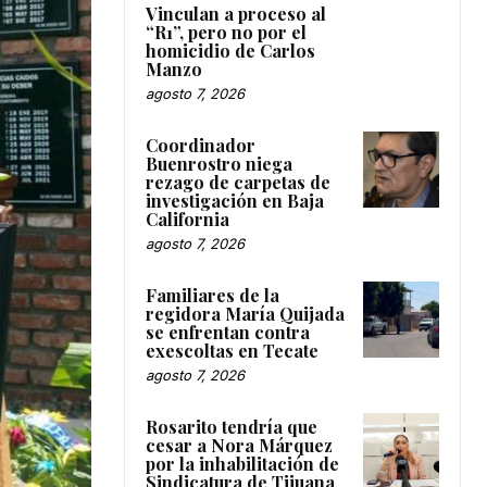
Vinculan a proceso al
“R1”, pero no por el
homicidio de Carlos
Manzo
agosto 7, 2026
Coordinador
Buenrostro niega
rezago de carpetas de
investigación en Baja
California
agosto 7, 2026
Familiares de la
regidora María Quijada
se enfrentan contra
exescoltas en Tecate
agosto 7, 2026
Rosarito tendría que
cesar a Nora Márquez
por la inhabilitación de
Sindicatura de Tijuana