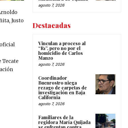
agosto 7, 2026
Arnoldo
ita, Justo
Destacadas
Vinculan a proceso al
ficial
“R1”, pero no por el
homicidio de Carlos
Manzo
e Tecate
agosto 7, 2026
ración
Coordinador
Buenrostro niega
rezago de carpetas de
investigación en Baja
California
agosto 7, 2026
Familiares de la
regidora María Quijada
se enfrentan contra