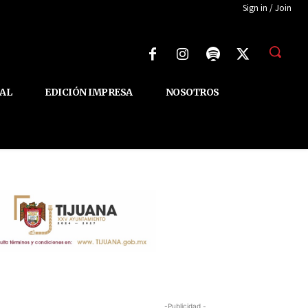
Sign in / Join
AL
EDICIÓN IMPRESA
NOSOTROS
-Publicidad -