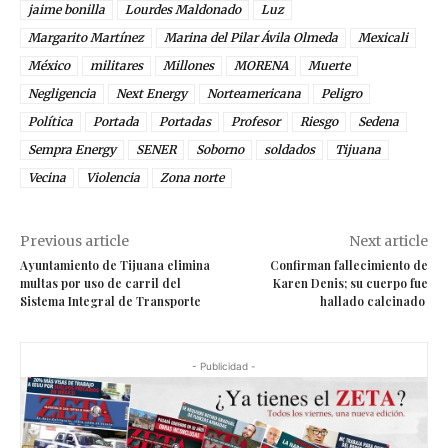
jaime bonilla
Lourdes Maldonado
Luz
Margarito Martínez
Marina del Pilar Ávila Olmeda
Mexicali
México
militares
Millones
MORENA
Muerte
Negligencia
Next Energy
Norteamericana
Peligro
Política
Portada
Portadas
Profesor
Riesgo
Sedena
Sempra Energy
SENER
Soborno
soldados
Tijuana
Vecina
Violencia
Zona norte
Previous article
Next article
Ayuntamiento de Tijuana elimina
Confirman fallecimiento de
multas por uso de carril del
Karen Denis; su cuerpo fue
Sistema Integral de Transporte
hallado calcinado
- Publicidad -