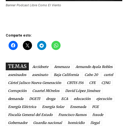
Banner Podcast Libre Como El Viento
Comparte esto:
TEMAS
Accidnete
Amenaza
Armando Ayala Robles
asesinados
asesinato
Baja California
Cabo 20
cartel
Cártel Jalisco Nueva Generación
CBTIS 156
CFE
CJNG
Corrupción
Cuartel MOrelos
David López Jiménez
demanda
DGETI
droga
ECA
educación
ejecución
Energía Eléctrica
Energia Solar
Ensenada
FGE
Fiscalía General del Estado
Francisco Ramos
fraude
Gobernador
Guardia nacional
homicidio
Ilegal