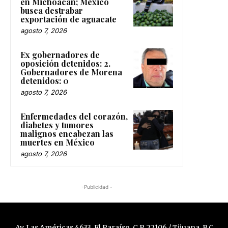
en Michoacán; México
busca destrabar
exportación de aguacate
agosto 7, 2026
Ex gobernadores de
oposición detenidos: 2.
Gobernadores de Morena
detenidos: 0
agosto 7, 2026
Enfermedades del corazón,
diabetes y tumores
malignos encabezan las
muertes en México
agosto 7, 2026
-Publicidad -
Av. Las Américas 4633, El Paraíso, C.P. 22106 / Tijuana, B.C.