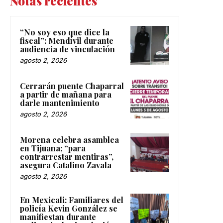
Notas recientes
“No soy eso que dice la
fiscal”: Mendívil durante
audiencia de vinculación
agosto 2, 2026
Cerrarán puente Chaparral
a partir de mañana para
darle mantenimiento
agosto 2, 2026
Morena celebra asamblea
en Tijuana; “para
contrarrestar mentiras”,
asegura Catalino Zavala
agosto 2, 2026
En Mexicali: Familiares del
policía Kevin González se
manifiestan durante