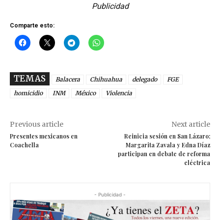
Publicidad
Comparte esto:
TEMAS
Balacera
Chihuahua
delegado
FGE
homicidio
INM
México
Violencia
Previous article
Next article
Presentes mexicanos en
Reinicia sesión en San Lázaro;
Coachella
Margarita Zavala y Edna Díaz
participan en debate de reforma
eléctrica
- Publicidad -