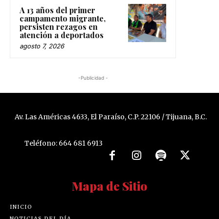
A 13 años del primer
campamento migrante,
persisten rezagos en
atención a deportados
agosto 7, 2026
-Publicidad -
Av. Las Américas 4633, El Paraíso, C.P. 22106 / Tijuana, B.C.
Teléfono: 664 681 6913
Mapa de Sitio
INICIO
NOTICIAS DEL DÍA