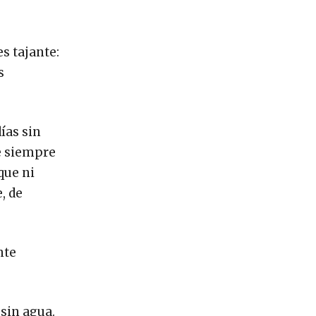
s tajante:
s
ías sin
ue siempre
que ni
, de
nte
sin agua.