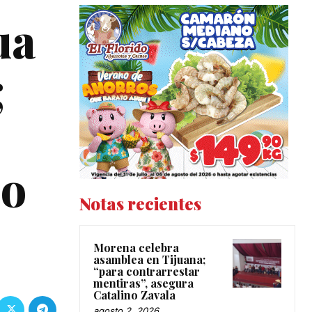
ua
;
 o
Notas recientes
Morena celebra
asamblea en Tijuana;
“para contrarrestar
mentiras”, asegura
Catalino Zavala
agosto 2, 2026