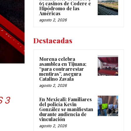
65 casinos de Codere e
Hipódromo de las
Américas
agosto 2, 2026
Destacadas
Morena celebra
asamblea en Tijuana;
“para contrarrestar
mentiras”, asegura
Catalino Zavala
agosto 2, 2026
 3
En Mexicali: Familiares
del policía Kevin
González se manifiestan
durante audiencia de
vinculación
agosto 2, 2026