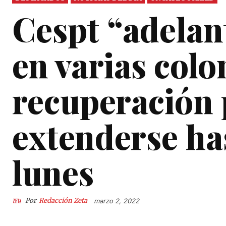
Cespt “adelan
en varias colo
recuperación 
extenderse ha
lunes
Por
Redacción Zeta
marzo 2, 2022