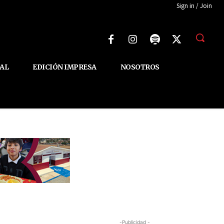
Sign in / Join
AL
EDICIÓN IMPRESA
NOSOTROS
-Publicidad -