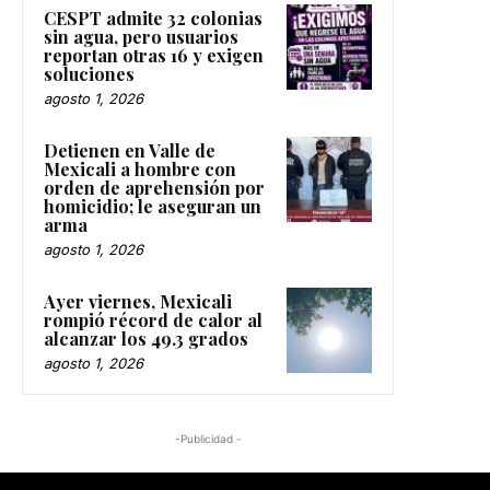
CESPT admite 32 colonias
sin agua, pero usuarios
reportan otras 16 y exigen
soluciones
agosto 1, 2026
Detienen en Valle de
Mexicali a hombre con
orden de aprehensión por
homicidio; le aseguran un
arma
agosto 1, 2026
Ayer viernes, Mexicali
rompió récord de calor al
alcanzar los 49.3 grados
agosto 1, 2026
-Publicidad -