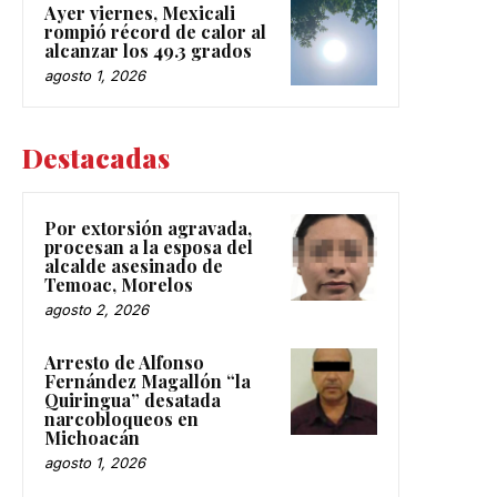
Ayer viernes, Mexicali
rompió récord de calor al
alcanzar los 49.3 grados
agosto 1, 2026
Destacadas
Por extorsión agravada,
procesan a la esposa del
alcalde asesinado de
Temoac, Morelos
agosto 2, 2026
Arresto de Alfonso
Fernández Magallón “la
Quiringua” desatada
narcobloqueos en
Michoacán
agosto 1, 2026