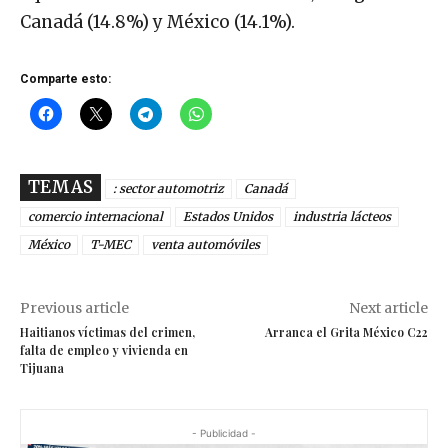
Canadá (14.8%) y México (14.1%).
Comparte esto:
TEMAS
: sector automotriz
Canadá
comercio internacional
Estados Unidos
industria lácteos
México
T-MEC
venta automóviles
Previous article
Next article
Haitianos víctimas del crimen,
Arranca el Grita México C22
falta de empleo y vivienda en
Tijuana
- Publicidad -