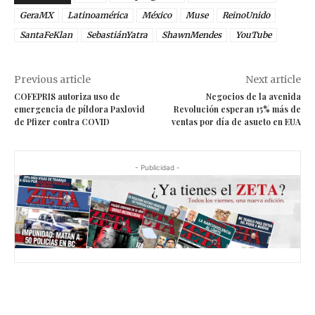
GeraMX
Latinoamérica
México
Muse
ReinoUnido
SantaFeKlan
SebastiánYatra
ShawnMendes
YouTube
Previous article
Next article
COFEPRIS autoriza uso de
Negocios de la avenida
emergencia de píldora Paxlovid
Revolución esperan 15% más de
de Pfizer contra COVID
ventas por día de asueto en EUA
- Publicidad -