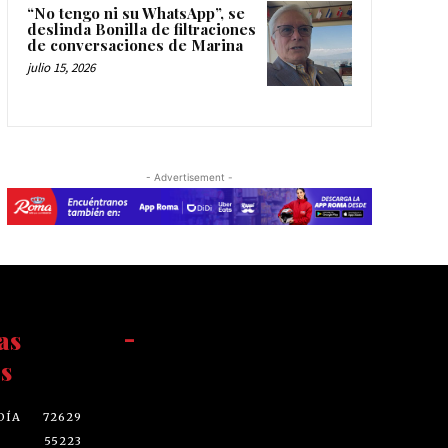
“No tengo ni su WhatsApp”, se
deslinda Bonilla de filtraciones
de conversaciones de Marina
julio 15, 2026
- Advertisement -
as
-
s
DÍA
72629
55223