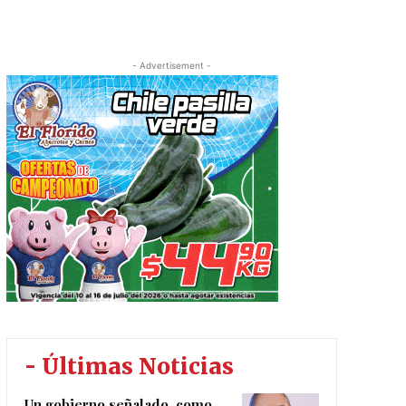
- Advertisement -
- Últimas Noticias
Un gobierno señalado, como