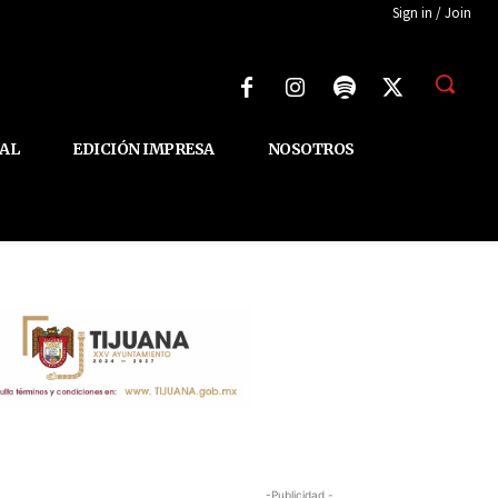
Sign in / Join
AL
EDICIÓN IMPRESA
NOSOTROS
-Publicidad -