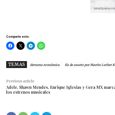
Comparte esto:
TEMAS
derrama económica
fía de asueto por Martin Luther K
Previous article
Adele, Shawn Mendes, Enrique Iglesias y Gera MX marc
los estrenos musicales