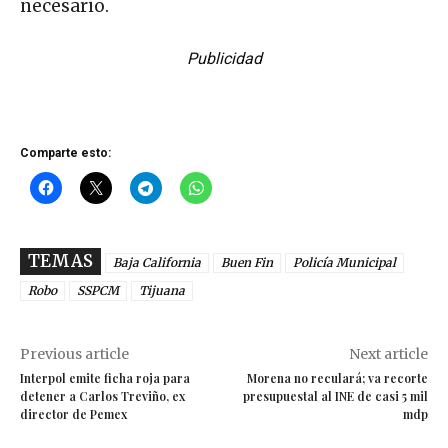
necesario.
Publicidad
Comparte esto:
TEMAS
Baja California
Buen Fin
Policía Municipal
Robo
SSPCM
Tijuana
Previous article
Next article
Interpol emite ficha roja para
Morena no reculará; va recorte
detener a Carlos Treviño, ex
presupuestal al INE de casi 5 mil
director de Pemex
mdp