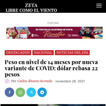
Publicidad
DESTACADOS
NACIONAL
NOTICIAS DEL DÍA
Peso en nivel de 14 meses por nueva
variante de COVID; dólar rebasa 22
pesos
Por
Carlos Álvarez Acevedo
noviembre 26, 2021