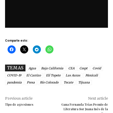
Comparte esto:
TEMAS
Agua
Baja California
CEA
Cespt
Covid
COVID-19
El Carrizo
Elí Topete
Las Auras
Mexicali
pandemia
Presa
Río Colorado
Tecate
Tijuana
Previous article
Next article
Tipo de agresiones
Gana Fernanda Trías Premio de
Literatura Sor Juana Inés de la