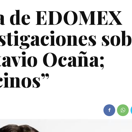
lía de EDOMEX
stigaciones so
avio Ocaña;
cinos”