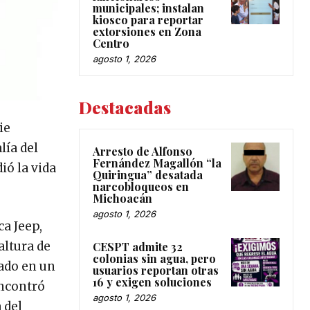
municipales; instalan
kiosco para reportar
extorsiones en Zona
Centro
agosto 1, 2026
Destacadas
ie
lía del
Arresto de Alfonso
Fernández Magallón “la
ió la vida
Quiringua” desatada
narcobloqueos en
Michoacán
agosto 1, 2026
a Jeep,
altura de
CESPT admite 32
colonias sin agua, pero
lado en un
usuarios reportan otras
16 y exigen soluciones
encontró
agosto 1, 2026
 del