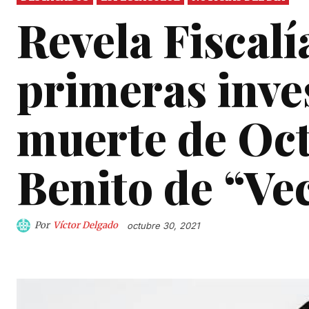
Revela Fisca
primeras inve
muerte de Oct
Benito de “Ve
Por
Víctor Delgado
octubre 30, 2021