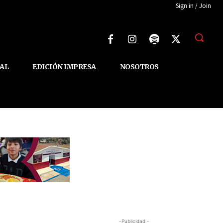
Sign in / Join
AL
EDICIÓN IMPRESA
NOSOTROS
-Publicidad -