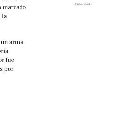
-Publicidad -
an marcado
 la
a un arma
bría
or fue
s por