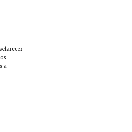
sclarecer
tos
s a