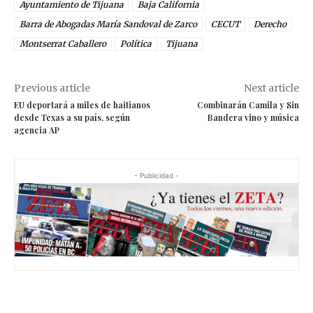
Ayuntamiento de Tijuana
Baja California
Barra de Abogadas María Sandoval de Zarco
CECUT
Derecho
Montserrat Caballero
Política
Tijuana
Previous article
Next article
EU deportará a miles de haitianos
Combinarán Camila y Sin
desde Texas a su país, según
Bandera vino y música
agencia AP
- Publicidad -