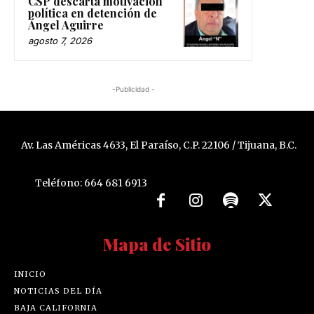
CSP descarta motivación
política en detención de
Ángel Aguirre
agosto 7, 2026
-Publicidad -
Av. Las Américas 4633, El Paraíso, C.P. 22106 / Tijuana, B.C.
Teléfono: 664 681 6913
Mapa de Sitio
INICIO
NOTICIAS DEL DÍA
BAJA CALIFORNIA