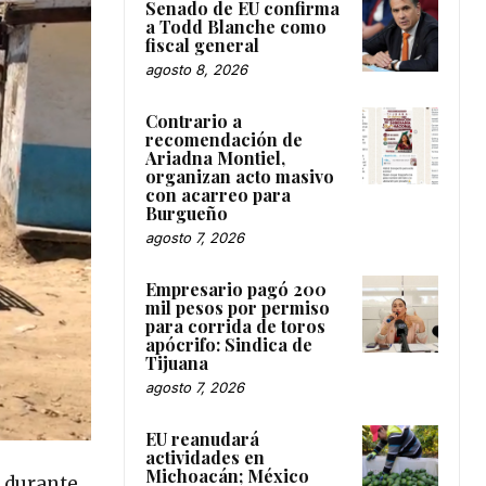
Senado de EU confirma
a Todd Blanche como
fiscal general
agosto 8, 2026
Contrario a
recomendación de
Ariadna Montiel,
organizan acto masivo
con acarreo para
Burgueño
agosto 7, 2026
Empresario pagó 200
mil pesos por permiso
para corrida de toros
apócrifo: Sindica de
Tijuana
agosto 7, 2026
EU reanudará
actividades en
Michoacán; México
s durante