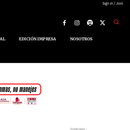
Sign in / Join
AL
EDICIÓN IMPRESA
NOSOTROS
-Publicidad -