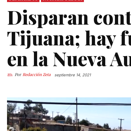
Disparan cont
Tijuana; hay f
en la Nueva A
Por
Redacción Zeta
septiembre 14, 2021