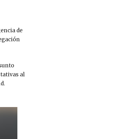
gencia de
legación
esunto
tativas al
d.