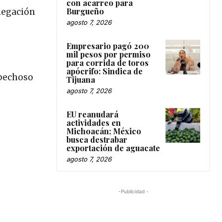
con acarreo para
Burgueño
legación
agosto 7, 2026
Empresario pagó 200
mil pesos por permiso
para corrida de toros
apócrifo: Sindica de
spechoso
Tijuana
agosto 7, 2026
EU reanudará
actividades en
Michoacán; México
busca destrabar
exportación de aguacate
agosto 7, 2026
-Publicidad -