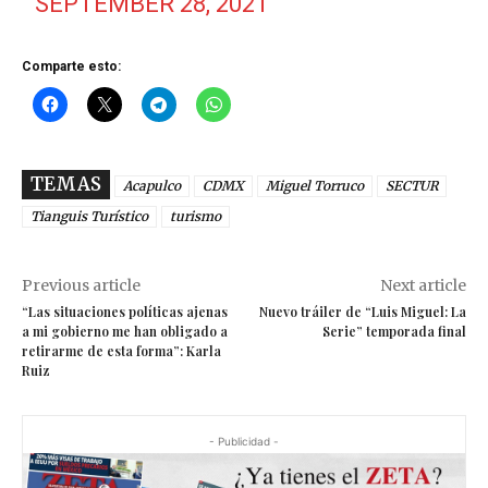
SEPTEMBER 28, 2021
Comparte esto:
TEMAS
Acapulco
CDMX
Miguel Torruco
SECTUR
Tianguis Turístico
turismo
Previous article
Next article
“Las situaciones políticas ajenas
Nuevo tráiler de “Luis Miguel: La
a mi gobierno me han obligado a
Serie” temporada final
retirarme de esta forma”: Karla
Ruiz
- Publicidad -