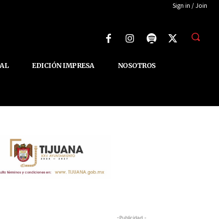
Sign in / Join
AL
EDICIÓN IMPRESA
NOSOTROS
-Publicidad -