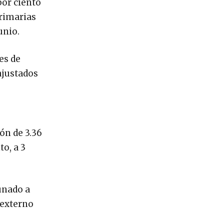
por ciento
primarias
unio.
es de
ajustados
ón de 3.36
to, a 3
unado a
 externo