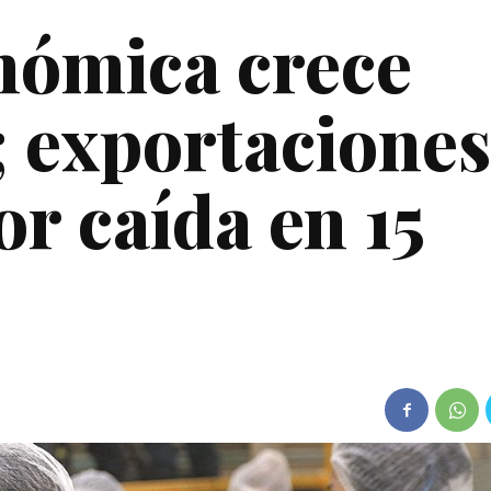
nómica crece
; exportaciones
r caída en 15