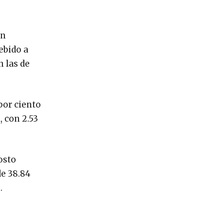
en
ebido a
n las de
por ciento
, con 2.53
osto
de 38.84
.