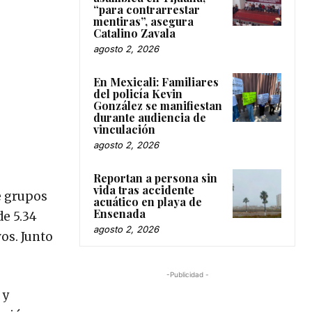
“para contrarrestar
mentiras”, asegura
Catalino Zavala
agosto 2, 2026
En Mexicali: Familiares
del policía Kevin
González se manifiestan
durante audiencia de
vinculación
agosto 2, 2026
Reportan a persona sin
vida tras accidente
ve grupos
acuático en playa de
Ensenada
e 5.34
agosto 2, 2026
os. Junto
-Publicidad -
 y