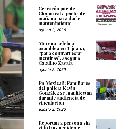
Cerrarán puente
Chaparral a partir de
mañana para darle
mantenimiento
agosto 2, 2026
Morena celebra
asamblea en Tijuana;
“para contrarrestar
mentiras”, asegura
Catalino Zavala
agosto 2, 2026
En Mexicali: Familiares
del policía Kevin
González se manifiestan
durante audiencia de
vinculación
agosto 2, 2026
Reportan a persona sin
vida tras accidente