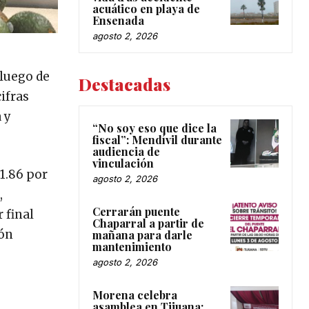
acuático en playa de
Ensenada
agosto 2, 2026
 luego de
Destacadas
ifras
 y
“No soy eso que dice la
fiscal”: Mendívil durante
audiencia de
vinculación
1.86 por
agosto 2, 2026
,
Cerrarán puente
 final
Chaparral a partir de
ión
mañana para darle
mantenimiento
agosto 2, 2026
Morena celebra
asamblea en Tijuana;