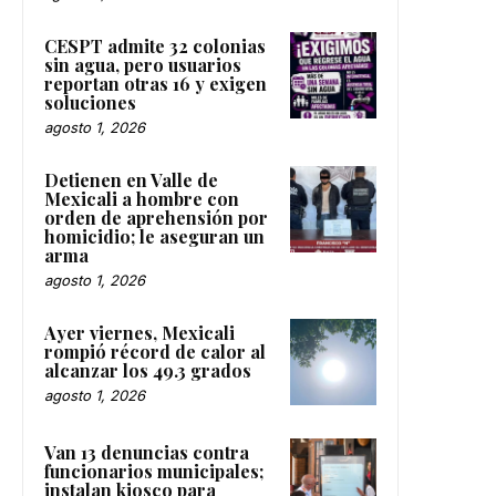
CESPT admite 32 colonias
sin agua, pero usuarios
reportan otras 16 y exigen
soluciones
agosto 1, 2026
Detienen en Valle de
Mexicali a hombre con
orden de aprehensión por
homicidio; le aseguran un
arma
agosto 1, 2026
Ayer viernes, Mexicali
rompió récord de calor al
alcanzar los 49.3 grados
agosto 1, 2026
Van 13 denuncias contra
funcionarios municipales;
instalan kiosco para