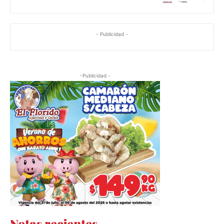
- Publicidad -
-Publicidad -
Notas recientes