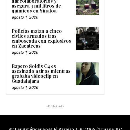
narcolaboratorios y
asegura 3 mil litros de
químicos en Sinaloa
agosto 1, 2026
Policías matan a cinco
civiles armados tras
emboscada con explosivos
en Zacatecas
agosto 1, 2026
Rapero Soldis C4 es
asesinado a tiros mientras
grababa videoclip en
Guadalajara
agosto 1, 2026
-Publicidad -
Av. Las Américas 4633, El Paraíso, C.P. 22106 / Tijuana, B.C.