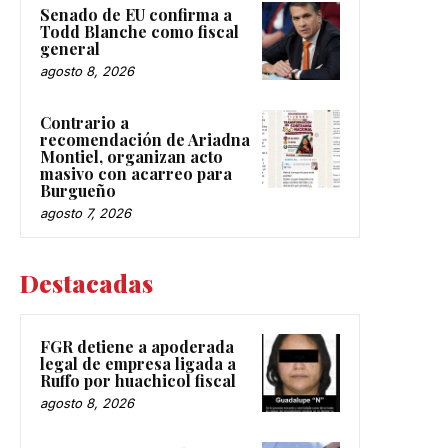
Senado de EU confirma a
Todd Blanche como fiscal
general
agosto 8, 2026
Contrario a
recomendación de Ariadna
Montiel, organizan acto
masivo con acarreo para
Burgueño
agosto 7, 2026
Destacadas
FGR detiene a apoderada
legal de empresa ligada a
Ruffo por huachicol fiscal
agosto 8, 2026