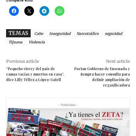
Comparte esto:
TEMAS
Cabo
Inseguridad
Narcotráfico
seguridad
Tijuana
Violencia
Previous article
Next article
“Pequeño virrey del país de
Pactan Gobierno de Ensenada y
camas vacías y muertos en casa”,
Sempra hacer consulta para
dice Lilly Téllez a López-Gatell
definir ampliación de
regasificadora
- Publicidad -